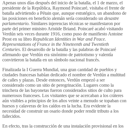
Apenas unos días después del inicio de la batalla, el 1 de marzo, el
presidente de la República, Raymond Poincaré, visitaba el frente de
batalla advirtiendo a Pétain que, aunque estratégico, un abandono de
las posiciones en beneficio alemán sería considerado un
desastre
parlamentario.
Similares injerencias técnicas se manifestaron por
parte del primer ministro Aristide Briand. Poincaré acabó visitando
Verdún seis veces durante 1916, como puso de manifiesto Antoine
Prost en su libro
Republican Identities in War and Peace.
Representations of France in the Nineteenth and Twentieth
Centuries
. El desarrollo de la batalla y las palabras de Poincaré
afirmando que Verdún era sinónimo de patriotismo y valentía
convirtieron la batalla en un símbolo nacional francés.
Finalizada la I Guerra Mundial, una gran cantidad de pueblos y
ciudades francesas habían dedicado el nombre de Verdún a multitud
de calles y plazas. Desde entonces, Verdún empezó a ser
considerado como un sitio de peregrinación. Lugares como la
trinchera de las bayonetas fueron considerados sitios de culto para
numerosos franceses. Los visitantes que se acercaban a los cráteres
aún visibles a principios de los años veinte a menudo se topaban con
huesos y calaveras de los caídos en la lucha. Era evidente la
necesidad de construir un osario donde poder rendir tributo a los
fallecidos.
En efecto, tras la construcción de una instalación provisional en los