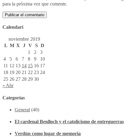
para la próxima vez que comente.
Calendari
noviembre 2019
L
M
X
J
V
S
D
1
2
3
4
5
6
7
8
9
10
11
12
13
14
15
16
17
18
19
20
21
22
23
24
25
26
27
28
29
30
« Abr
Categorías
General
(40)
El cardenal Benlloch y el catolicismo de entreguerras
Verdún como lugar de memoria