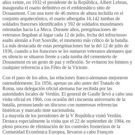
años veinte, en 1932 el presidente de la República, Albert Lebrun,
inauguraba el osario definitivo en el emblemático sitio de
Douaumont. Con una torre de 46 metros de altura incluída en el
conjunto arquitectónico, el osario albergaba 16.142 tumbas de
soldados franceses identificados y 592 de soldados musulmanes
orientadas hacia La Meca. Durante años, peregrinaciones de
veteranos llegaban al lugar cada 12 de julio, fecha del infructuoso
asalto alemán a Fort Souville, el momento más crítico de la batalla.
La más destacada de estas peregrinaciones fue la del 12 de julio de
1936, cuando a los franceses se les sumaron veteranos alemanes que
en silencio se situaron frente a cada tumba del cementerio de
Douaumont en un gesto de paz y reflexión. Se evitaron los himnos y
cualquier referencia a los Fêtes de la Victoire.
Con el paso de los años, las relaciones franco-alemanas mejoraron
ostensiblemente. En 1956, apenas un año antes del Tratado de
Roma, una delegación oficial alemana fue recibida por las
autoridades locales de Verdún. El general de Gaulle llevó a cabo una
visita oficial en 1966, con ocasión del cincuenta aniversario de la
batalla, pronunciando un discurso con numerosas referencias
históricas y marcado tinte nacionalista.
La mayoría de los presidentes de la V República visitó Verdún.
Destaca especialmente la visita que el 22 de septiembre de 1984, en
pleno proceso de eliminación de los controles fronterizos de la
Comunidad Económica Europea, llevaron a cabo François