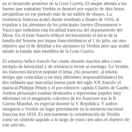
en el desarrollo posterior de la Gran Guerra. El ataque alemán a los
fuertes que rodeaban Verdún se demoró por espacio de diez horas,
arrojándose en ese período más de un millón de obuses. La
resistencia francesa acabó dando resultado a finales de 1916, al
expulsar a los alemanes de los principales fuertes (Douaumont o
Vaux) que rodeaban esta localidad francesa del departamento del
Mosa. En el éxito francés influyó decisivamente el inicio de la
batalla del Somme por tropas francobritánicas el 1 de julio, sin otro
objetivo que el de debilitar a los alemanes en Verdún pero que acabó
siendo la batalla más mortífera de la Gran Guerra.
El esfuerzo bélico francés fue citado durante muchos años como
ejemplo de heroicidad y de resistencia frente al enemigo. En Verdún
los franceses hicieron popular el lema
¡No pasarán!
, al mismo
tiempo que coincidían (con muy diferentes responsabilidades) los
dos militares que marcarían buena parte del siglo XX francés: el
mariscal Philippe Pétain y el por entonces capitán Charles de Gaulle.
Ambos personajes estaban destinados a representar papeles muy
diferentes en el imaginario colectivo de los franceses tras la II
Guerra Mundial, en especial durante la V República. Y ambos
otorgaron a Verdún un lugar preeminente en la memoria nacional
francesa tras 1916. Es precisamente la consideración de Verdún
como un símbolo sagrado a lo largo de estos cien años el objetivo de
este artículo.