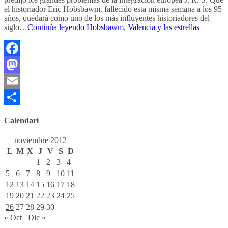
el historiador Eric Hobsbawm, fallecido esta misma semana a los 95
años, quedará como uno de los más influyentes historiadores del
siglo…
Continúa leyendo
Hobsbawm, Valencia y las estrellas
Facebook
Mastodon
Email
Compartir
Calendari
noviembre 2012
L
M
X
J
V
S
D
1
2
3
4
5
6
7
8
9
10
11
12
13
14
15
16
17
18
19
20
21
22
23
24
25
26
27
28
29
30
« Oct
Dic »