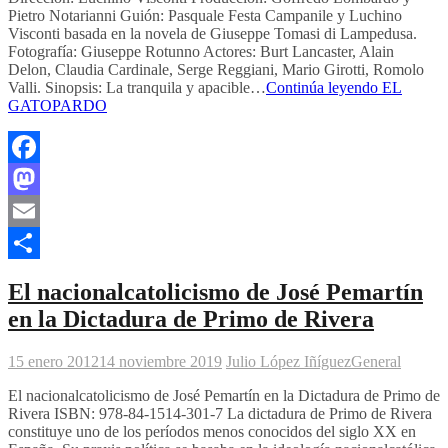
Pietro Notarianni Guión: Pasquale Festa Campanile y Luchino
Visconti basada en la novela de Giuseppe Tomasi di Lampedusa.
Fotografía: Giuseppe Rotunno Actores: Burt Lancaster, Alain
Delon, Claudia Cardinale, Serge Reggiani, Mario Girotti, Romolo
Valli. Sinopsis: La tranquila y apacible…
Continúa leyendo
EL
GATOPARDO
Facebook
Mastodon
Email
Compartir
El nacionalcatolicismo de José Pemartín
en la Dictadura de Primo de Rivera
15 enero 2012
14 noviembre 2019
Julio López Iñíguez
General
El nacionalcatolicismo de José Pemartín en la Dictadura de Primo de
Rivera ISBN: 978-84-1514-301-7 La dictadura de Primo de Rivera
constituye uno de los períodos menos conocidos del siglo XX en