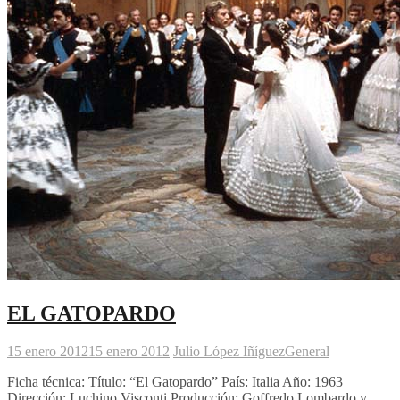
EL GATOPARDO
15 enero 2012
15 enero 2012
Julio López Iñíguez
General
Ficha técnica: Título: “El Gatopardo” País: Italia Año: 1963
Dirección: Luchino Visconti Producción: Goffredo Lombardo y