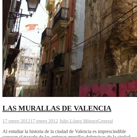
LAS MURALLAS DE VALENCIA
17 enero 2012
17 enero 2012
Julio López Iñíguez
General
Al estudiar la historia de la ciudad de Valencia es imprescindible
conocer el trazado de las antiguas murallas defensivas de la ciudad,