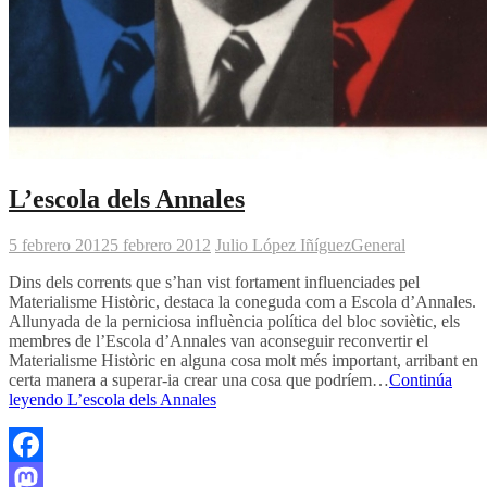
L’escola dels Annales
5 febrero 2012
5 febrero 2012
Julio López Iñíguez
General
Dins dels corrents que s’han vist fortament influenciades pel
Materialisme Històric, destaca la coneguda com a Escola d’Annales.
Allunyada de la perniciosa influència política del bloc soviètic, els
membres de l’Escola d’Annales van aconseguir reconvertir el
Materialisme Històric en alguna cosa molt més important, arribant en
certa manera a superar-ia crear una cosa que podríem…
Continúa
leyendo
L’escola dels Annales
Facebook