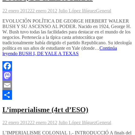
22 enero 2012
22 enero 2012
Julio López Iñíguez
General
EVOLUCIÓN POLÍTICA DE GEORGE HERBERT WALKER
BUSH Y SU ASCENSO AL PODER. Nacido en 1924, George H.
W. Bush tuvo todas las facilidades para destacar en el mundo de los
negocios. Pertenecía a la típica casta aristocrática que
tradicionalmente había dirigido el partido Republicano. Su ideología
política en sus años de estudiante en Yale (donde…
Continúa
leyendo
BUSH I, DE YALE A TEXAS
Facebook
Mastodon
Email
Compartir
L’imperialisme (4rt d’ESO)
22 enero 2012
22 enero 2012
Julio López Iñíguez
General
L’IMPERIALISME COLONIAL 1.- INTRODUCCIÓ A finals del