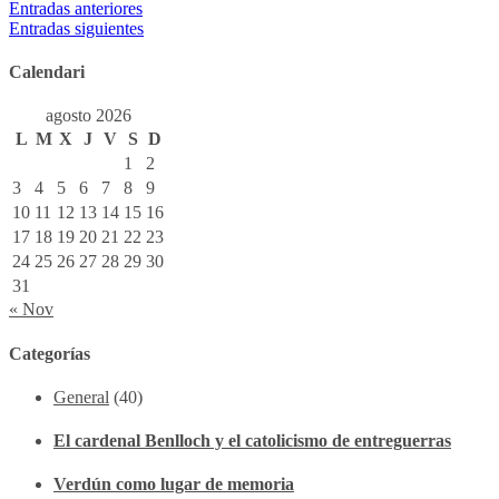
Entradas anteriores
Entradas siguientes
Calendari
agosto 2026
L
M
X
J
V
S
D
1
2
3
4
5
6
7
8
9
10
11
12
13
14
15
16
17
18
19
20
21
22
23
24
25
26
27
28
29
30
31
« Nov
Categorías
General
(40)
El cardenal Benlloch y el catolicismo de entreguerras
Verdún como lugar de memoria