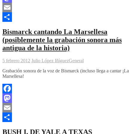
Mastodon
Email
Compartir
Bismarck cantando La Marsellesa
(posiblemente la grabación sonora más
antigua de la historia)
5 febrero 2012
Julio López Iñíguez
General
Grabación sonora de la voz de Bismarck (incluso llega a cantar ¡La
Marsellesa!
Facebook
Mastodon
Email
Compartir
BUSH I, DE YALE A TEXAS