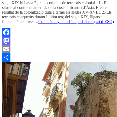
segle XIX hi havia 2 grans conjunts de territoris colonials: 1.- Els
situats al continent americà, de la costa africana i d’Àsia. Eren el
resultat de la colonització duta a terme els segles XV-XVIII. 2.-Els
territoris conquerits durant l’últim terç del segle XIX, lligats a
l’obtenció de noves…
Continúa leyendo
L’imperialisme (4rt d’ESO)
Facebook
Mastodon
Email
Compartir