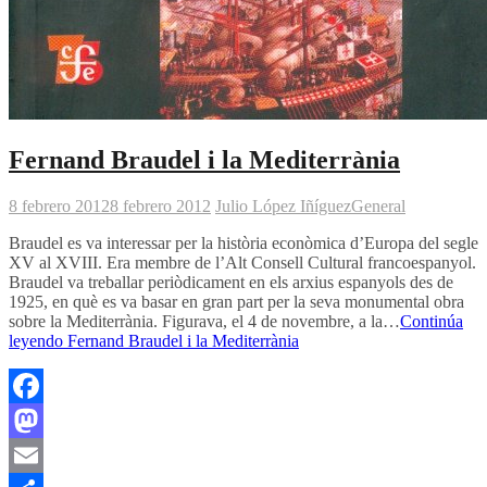
Fernand Braudel i la Mediterrània
8 febrero 2012
8 febrero 2012
Julio López Iñíguez
General
Braudel es va interessar per la història econòmica d’Europa del segle
XV al XVIII. Era membre de l’Alt Consell Cultural francoespanyol.
Braudel va treballar periòdicament en els arxius espanyols des de
1925, en què es va basar en gran part per la seva monumental obra
sobre la Mediterrània. Figurava, el 4 de novembre, a la…
Continúa
leyendo
Fernand Braudel i la Mediterrània
Facebook
Mastodon